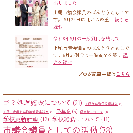
出しました
上尾市議会議員のばんどうともこで
す。 6月24日に【いじめ重…
続きを
読む
令和8年6月の一般質問を終えて
上尾市議会議員のばんどうともこで
す。6月定例会の一般質問を終…
続
きを読む
ブログ記事一覧は
こちら
ゴミ処理施設について
(21)
上尾伊奈資源循環組合
(1)
予算案
(5)
上尾市産業廃棄物等減量審議会
(1)
図書館について
(1)
学校更新計画
(12)
学校給食について
(11)
市議会議員としての活動
(78)