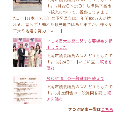
す。 7月22日〜23日に岐阜県下呂市
へ観光について、視察してきまし
た。 【日本三名泉】の下呂温泉は、年間100万人が訪
れる、言わずと知れた観光地ではありますが、様々な
工夫や地道な努力によ […]
いじめ重大事態に関する要望書を提
出しました
上尾市議会議員のばんどうともこで
す。 6月24日に【いじめ重…
続きを
読む
令和8年6月の一般質問を終えて
上尾市議会議員のばんどうともこで
す。6月定例会の一般質問を終…
続
きを読む
ブログ記事一覧は
こちら