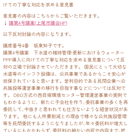
けての丁寧な対応を求める意見書
意見書の内容はこちらからご覧いただきます。
↓
議第4号議案(上尾市議会HP)
以下反対討論の内容になります。
議席番号4番 坂東知子です。
議第4号議案 下水道の維持管理•更新におけるウォーター
PPP導入に向けての丁寧な対応を求める意見書について反
対の立場で討論させていただきます。 国民にとって大切な
水道等のインフラ設備は、公共事業であるからこそ安心が
担保されていると思います。営利目的である民間企業へ公
共施設等運営事業の移行を目指す事などについては反対で
す。 DBO方式の西貝塚環境センター管理運営事業の実例で
もわかるように、新たに子会社を作り､委託事業の多くを再
委託して､中抜きと思われても仕方ないような経営状況があ
ります。 他にも人件費削減との理由で様々な公共施設管理
等を民間委託するようになりましたが､年々委託料が増大し
ているにもかかわらず､委託料の細かい内訳や内容まで､把